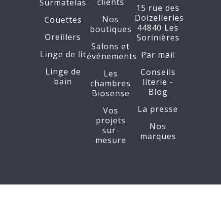
clients
Surmatelas
15 rue des
Doizelleries
Nos
Couettes
44840 Les
boutiques
Oreillers
Sorinières
Salons et
Linge de lit
Par mail
événements
Linge de
Conseils
Les
bain
literie -
chambres
Blog
Biosense
La presse
Vos
projets
Nos
sur-
marques
mesure