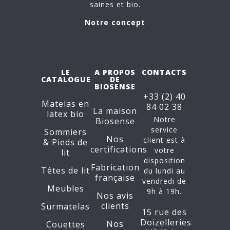
saines et bio.
Notre concept
LE
A PROPOS
CONTACTS
CATALOGUE
DE
BIOSENSE
+33 (2) 40
Matelas en
84 02 38
La maison
latex bio
Notre
Biosense
service
Sommiers
Nos
client est à
&
Pieds de
certifications
votre
lit
disposition
Fabrication
Têtes de lit
du lundi au
française
vendredi de
Meubles
9h à 19h.
Nos avis
clients
Surmatelas
15 rue des
Doizelleries
Nos
Couettes