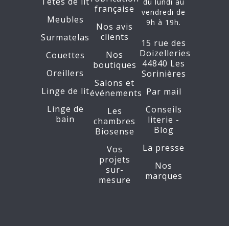
Têtes de lit
du lundi au
française
vendredi de
Meubles
9h à 19h.
Nos avis
clients
Surmatelas
15 rue des
Doizelleries
Nos
Couettes
44840 Les
boutiques
Oreillers
Sorinières
Salons et
Linge de lit
Par mail
événements
Linge de
Conseils
Les
bain
literie -
chambres
Blog
Biosense
La presse
Vos
projets
Nos
sur-
marques
mesure