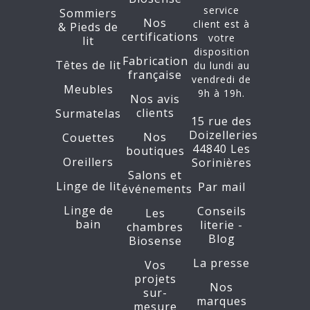
service
Sommiers
Nos
client est à
&
Pieds de
certifications
votre
lit
disposition
Fabrication
Têtes de lit
du lundi au
française
vendredi de
Meubles
9h à 19h.
Nos avis
clients
Surmatelas
15 rue des
Doizelleries
Nos
Couettes
44840 Les
boutiques
Oreillers
Sorinières
Salons et
Linge de lit
Par mail
événements
Linge de
Conseils
Les
bain
literie -
chambres
Blog
Biosense
La presse
Vos
projets
Nos
sur-
marques
mesure