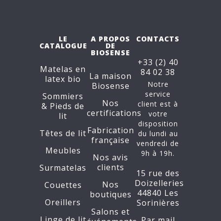
LE
A PROPOS
CONTACTS
CATALOGUE
DE
BIOSENSE
+33 (2) 40
Matelas en
84 02 38
La maison
latex bio
Notre
Biosense
service
Sommiers
Nos
client est à
&
Pieds de
certifications
votre
lit
disposition
Fabrication
Têtes de lit
du lundi au
française
vendredi de
Meubles
9h à 19h.
Nos avis
clients
Surmatelas
15 rue des
Doizelleries
Nos
Couettes
44840 Les
boutiques
Oreillers
Sorinières
Salons et
Linge de lit
Par mail