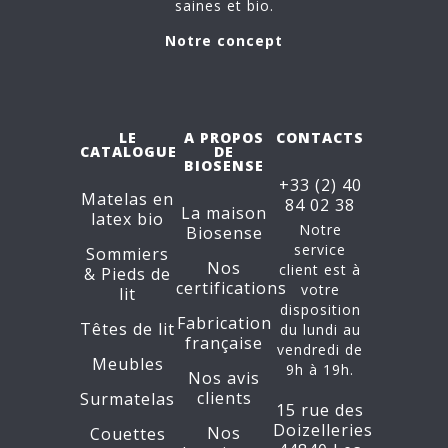
saines et bio.
Notre concept
LE
A PROPOS
CONTACTS
CATALOGUE
DE
BIOSENSE
+33 (2) 40
Matelas en
84 02 38
La maison
latex bio
Notre
Biosense
service
Sommiers
Nos
client est à
&
Pieds de
certifications
votre
lit
disposition
Fabrication
Têtes de lit
du lundi au
française
vendredi de
Meubles
9h à 19h.
Nos avis
clients
Surmatelas
15 rue des
Doizelleries
Nos
Couettes