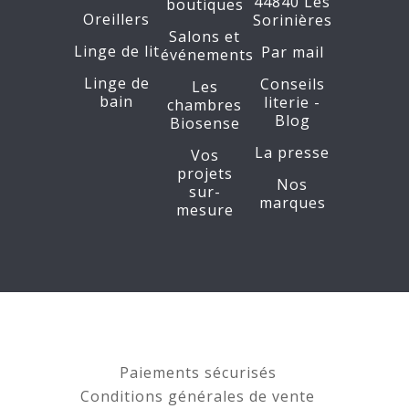
44840 Les
boutiques
Oreillers
Sorinières
Salons et
Linge de lit
Par mail
événements
Linge de
Conseils
Les
bain
literie -
chambres
Blog
Biosense
La presse
Vos
projets
Nos
sur-
marques
mesure
Paiements sécurisés
Conditions générales de vente