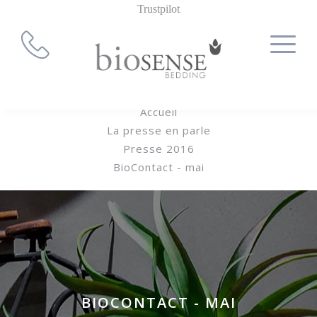
Trustpilot
Accueil
La presse en parle
Presse 2016
BioContact - mai
BIOCONTACT - MAI