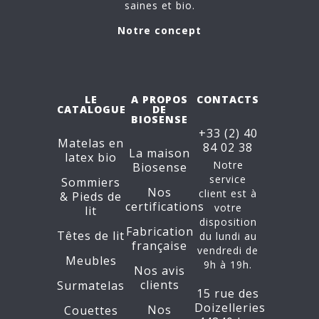
saines et bio.
Notre concept
LE
A PROPOS
CONTACTS
CATALOGUE
DE
BIOSENSE
+33 (2) 40
Matelas en
84 02 38
La maison
latex bio
Notre
Biosense
service
Sommiers
Nos
client est à
&
Pieds de
certifications
votre
lit
disposition
Fabrication
Têtes de lit
du lundi au
française
vendredi de
Meubles
9h à 19h.
Nos avis
clients
Surmatelas
15 rue des
Doizelleries
Nos
Couettes