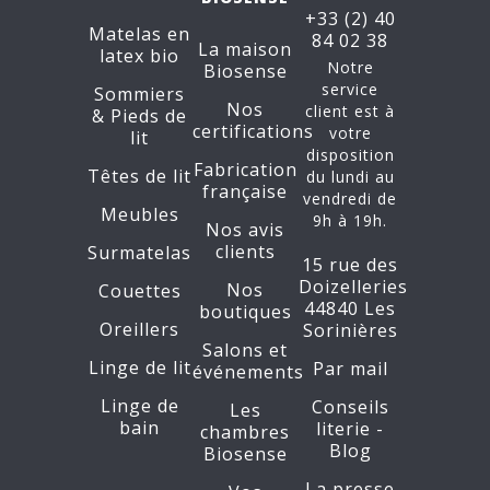
+33 (2) 40
Matelas en
84 02 38
La maison
latex bio
Notre
Biosense
service
Sommiers
Nos
client est à
&
Pieds de
certifications
votre
lit
disposition
Fabrication
Têtes de lit
du lundi au
française
vendredi de
Meubles
9h à 19h.
Nos avis
clients
Surmatelas
15 rue des
Doizelleries
Nos
Couettes
44840 Les
boutiques
Oreillers
Sorinières
Salons et
Linge de lit
Par mail
événements
Linge de
Conseils
Les
bain
literie -
chambres
Blog
Biosense
La presse