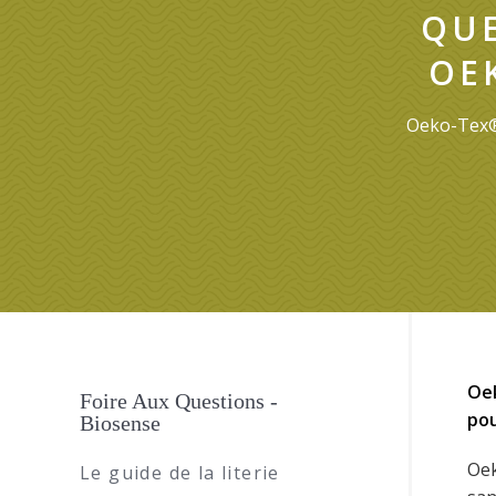
QUE
OE
Oeko-Tex® 
Oek
Foire Aux Questions -
pou
Biosense
Oe
Le guide de la literie