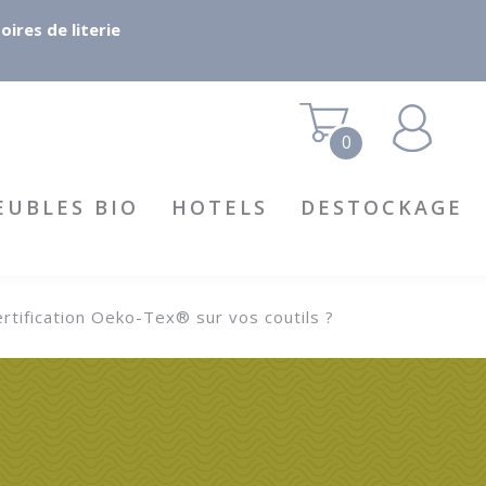
ires de literie
0
EUBLES BIO
HOTELS
DESTOCKAGE
certification Oeko-Tex® sur vos coutils ?