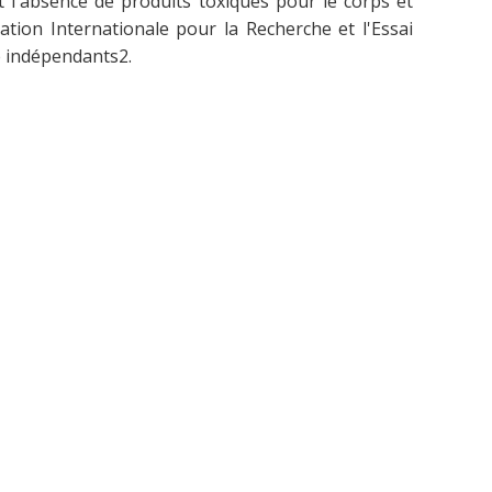
nt l'absence de produits toxiques pour le corps et
tion Internationale pour la Recherche et l'Essai
e indépendants2.