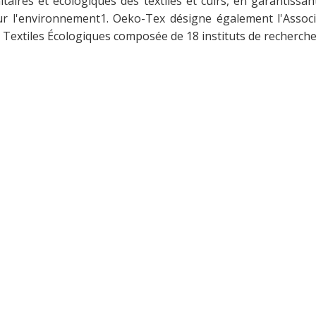
itaires et écologiques des textiles et cuirs, en garantissa
r l'environnement1. Oeko-Tex désigne également l'Associa
 Textiles Écologiques composée de 18 instituts de recherch