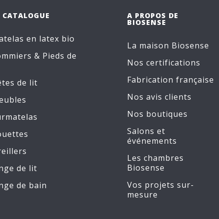
E CATALOGUE
A PROPOS DE
BIOSENSE
telas en latex bio
La maison Biosense
ommiers
&
Pieds de
Nos certifications
Fabrication française
tes de lit
Nos avis clients
eubles
Nos boutiques
urmatelas
Salons et
ouettes
événements
eillers
Les chambres
Biosense
nge de lit
Vos projets sur-
nge de bain
mesure