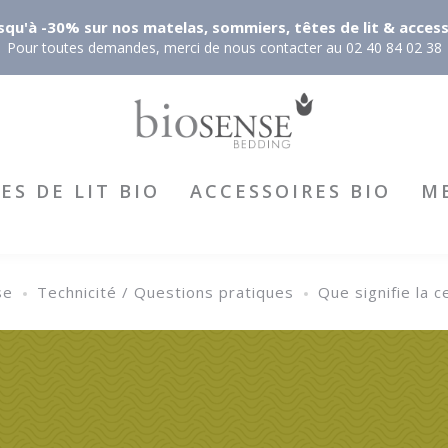
qu'à -30% sur nos matelas, sommiers, têtes de lit & accesso
Pour toutes demandes, merci de nous contacter au 02 40 84 02 38
ES DE LIT BIO
ACCESSOIRES BIO
M
se
Technicité / Questions pratiques
Que signifie la 