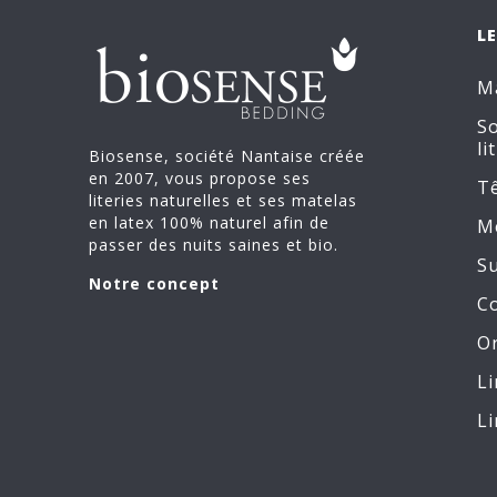
L
Ma
S
lit
Biosense, société Nantaise créée
en 2007, vous propose ses
Tê
literies naturelles et ses matelas
en latex 100% naturel afin de
M
passer des nuits saines et bio.
S
Notre concept
C
Or
Li
Li