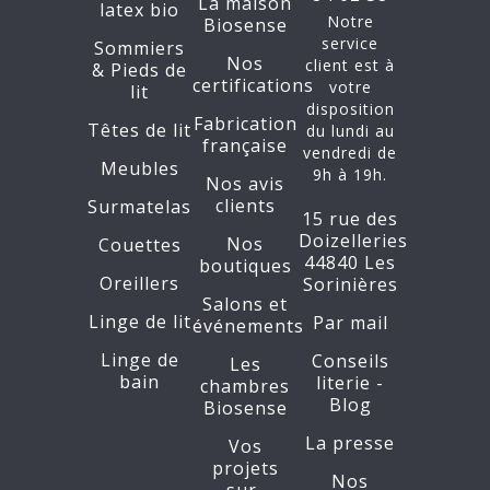
La maison
latex bio
Notre
Biosense
service
Sommiers
Nos
client est à
&
Pieds de
certifications
votre
lit
disposition
Fabrication
Têtes de lit
du lundi au
française
vendredi de
Meubles
9h à 19h.
Nos avis
clients
Surmatelas
15 rue des
Doizelleries
Nos
Couettes
44840 Les
boutiques
Oreillers
Sorinières
Salons et
Linge de lit
Par mail
événements
Linge de
Conseils
Les
bain
literie -
chambres
Blog
Biosense
La presse
Vos
projets
Nos