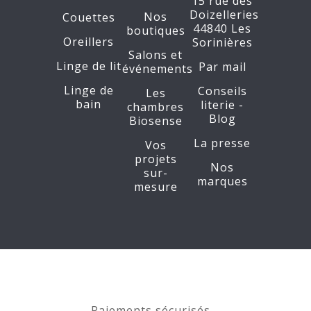
15 rue des
Doizelleries
Nos
Couettes
44840 Les
boutiques
Oreillers
Sorinières
Salons et
Linge de lit
Par mail
événements
Linge de
Conseils
Les
bain
literie -
chambres
Blog
Biosense
La presse
Vos
projets
Nos
sur-
marques
mesure
Paiements sécurisés