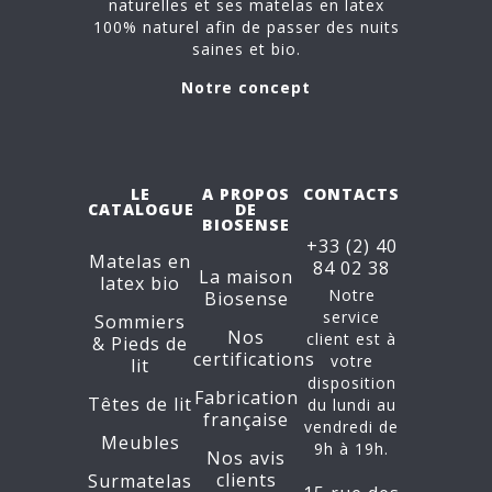
naturelles et ses matelas en latex
100% naturel afin de passer des nuits
saines et bio.
Notre concept
LE
A PROPOS
CONTACTS
CATALOGUE
DE
BIOSENSE
+33 (2) 40
Matelas en
84 02 38
La maison
latex bio
Notre
Biosense
service
Sommiers
Nos
client est à
&
Pieds de
certifications
votre
lit
disposition
Fabrication
Têtes de lit
du lundi au
française
vendredi de
Meubles
9h à 19h.
Nos avis
clients
Surmatelas