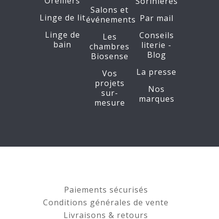
Oreillers
Sorinières
Salons et
Linge de lit
Par mail
événements
Linge de
Conseils
Les
bain
literie -
chambres
Blog
Biosense
La presse
Vos
projets
Nos
sur-
marques
mesure
Paiements sécurisés
Conditions générales de vente
Livraisons & retours