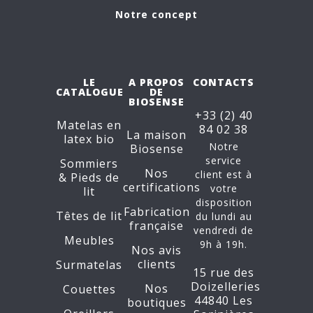
Notre concept
LE
A PROPOS
CONTACTS
CATALOGUE
DE
BIOSENSE
+33 (2) 40
Matelas en
84 02 38
La maison
latex bio
Notre
Biosense
service
Sommiers
Nos
client est à
&
Pieds de
certifications
votre
lit
disposition
Fabrication
Têtes de lit
du lundi au
française
vendredi de
Meubles
9h à 19h.
Nos avis
clients
Surmatelas
15 rue des
Doizelleries
Nos
Couettes
44840 Les
boutiques