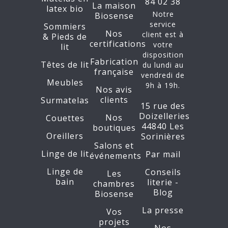
84 02 38
La maison
latex bio
Notre
Biosense
service
Sommiers
Nos
client est à
&
Pieds de
certifications
votre
lit
disposition
Fabrication
Têtes de lit
du lundi au
française
vendredi de
Meubles
9h à 19h.
Nos avis
clients
Surmatelas
15 rue des
Doizelleries
Nos
Couettes
44840 Les
boutiques
Oreillers
Sorinières
Salons et
Linge de lit
Par mail
événements
Linge de
Conseils
Les
bain
literie -
chambres
Blog
Biosense
La presse
Vos
projets