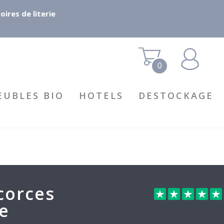
ires de literie
0
EUBLES BIO
HOTELS
DESTOCKAGE
corces
e