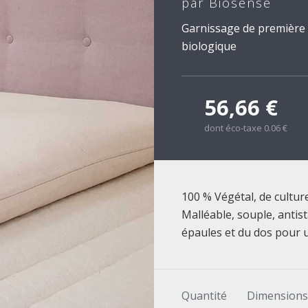
par Biosense
Garnissage de première qu
biologique
56,66 €
dont éco-taxe 0.06 €
100 % Végétal, de cultur
Malléable, souple, antist
épaules et du dos pour u
Quantité
Dimensions