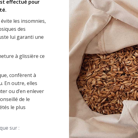
est effectué pour
té.
 évite les insomnies,
rosiques des
ste lui garanti une
ture à glissière ce
ique, confèrent à
. En outre, elles
uter ou d’en enlever
onseillé de le
tés le plus
que sur :