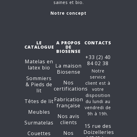
saines et bio.
Notre concept
LE
A PROPOS
CONTACTS
CATALOGUE
DE
BIOSENSE
+33 (2) 40
Matelas en
84 02 38
La maison
latex bio
Notre
Biosense
service
Sommiers
Nos
client est à
&
Pieds de
certifications
votre
lit
disposition
Fabrication
Têtes de lit
du lundi au
française
vendredi de
Meubles
9h à 19h.
Nos avis
clients
Surmatelas
15 rue des
Doizelleries
Nos
Couettes