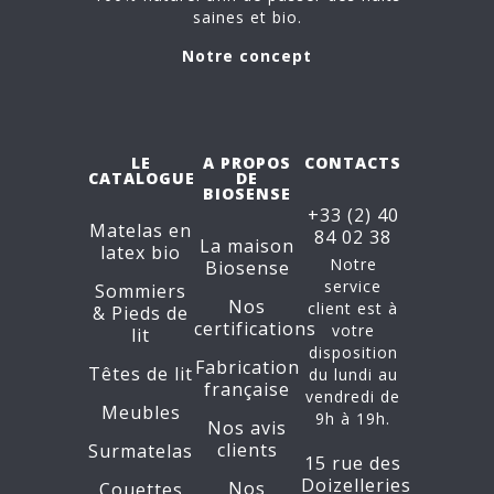
saines et bio.
Notre concept
LE
A PROPOS
CONTACTS
CATALOGUE
DE
BIOSENSE
+33 (2) 40
Matelas en
84 02 38
La maison
latex bio
Notre
Biosense
service
Sommiers
Nos
client est à
&
Pieds de
certifications
votre
lit
disposition
Fabrication
Têtes de lit
du lundi au
française
vendredi de
Meubles
9h à 19h.
Nos avis
clients
Surmatelas
15 rue des
Doizelleries
Nos
Couettes