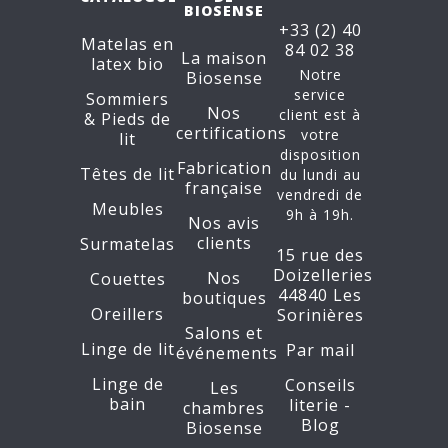
BIOSENSE
+33 (2) 40
Matelas en
84 02 38
La maison
latex bio
Notre
Biosense
service
Sommiers
Nos
client est à
&
Pieds de
certifications
votre
lit
disposition
Fabrication
Têtes de lit
du lundi au
française
vendredi de
Meubles
9h à 19h.
Nos avis
clients
Surmatelas
15 rue des
Doizelleries
Nos
Couettes
44840 Les
boutiques
Oreillers
Sorinières
Salons et
Linge de lit
Par mail
événements
Linge de
Conseils
Les
bain
literie -
chambres
Blog
Biosense