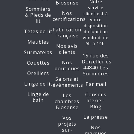
Notre
Biosense
service
Sommiers
Nos
client est à
&
Pieds de
certifications
votre
lit
disposition
Fabrication
Têtes de lit
du lundi au
française
vendredi de
Meubles
9h à 19h.
Nos avis
clients
Surmatelas
15 rue des
Doizelleries
Nos
Couettes
44840 Les
boutiques
Oreillers
Sorinières
Salons et
Linge de lit
Par mail
événements
Linge de
Conseils
Les
bain
literie -
chambres
Blog
Biosense
La presse
Vos
projets
Nos
sur-
marques